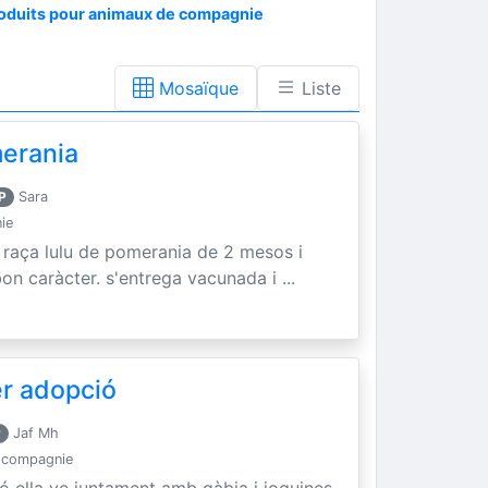
oduits pour animaux de compagnie
Mosaïque
Liste
merania
P
Sara
ie
a raça lulu de pomerania de 2 mesos i
bon caràcter. s'entrega vacunada i ...
per adopció
P
Jaf Mh
 compagnie
ió ella ve juntament amb gàbia i joguines