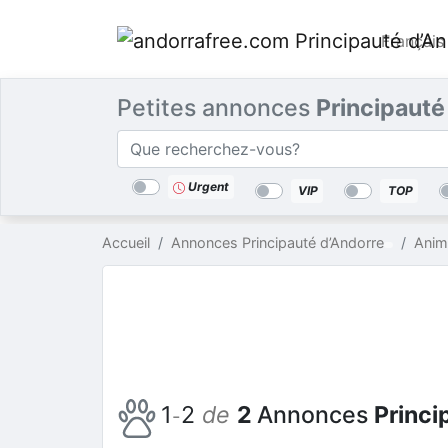
Français
Petites annonces
Principauté
Rechercher
Catégories
Lieu
Urgent
VIP
TOP
Accueil
Annonces Principauté d’Andorre
Anim
1
2
de
2
Annonces
Princi
-