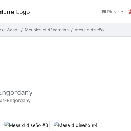
Plus...
 et Achat
Meubles et décoration
mesa d diseño
Engordany
es-Engordany
N