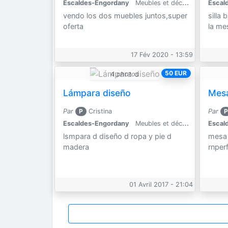
Escaldes-Engordany
Meubles et décoration
Escal
vendo los dos muebles juntos,super
silla 
oferta
la me
17 Fév 2020 - 13:59
50 EUR
4 photos
Lámpara diseño
Mesa
Par
P
Cristina
Par
P
Escaldes-Engordany
Meubles et décoration
Escal
lsmpara d diseño d ropa y pie d
mesa 
madera
rnper
01 Avril 2017 - 21:04