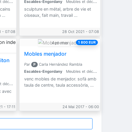
oration
Escaldes-Engordany
Meubles et décoration
icains
sculpture en métal, arbre de vie et
...
oiseaux, fait main, travail ...
 - 07:08
28 Oct 2021 - 07:08
1 800 EUR
4 photos
Mobles menjador
iton
Par
P
Carla Hernández Rambla
Escaldes-Engordany
Meubles et décoration
venc mobles de menjador. sofà amb
oration
taula de centre, taula accessòria, ...
x avec
1 - 17:11
24 Mai 2017 - 06:00