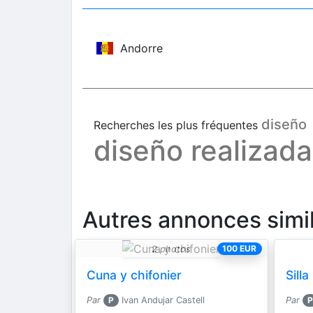
Andorre
diseño
Recherches les plus fréquentes
diseño realizad
Autres annonces simil
100 EUR
2 photos
Cuna y chifonier
Silla
Par
P
Ivan Andujar Castell
Par
P