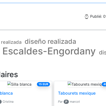
Publié: 0
diseño realizada
realizada
a Escaldes-Engordany
di
aires
15 EUR
4
 blanca
Tabourets mexique
Cristina
Par
P
marcot