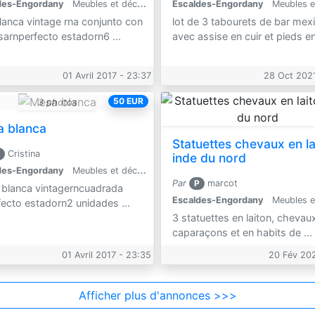
des-Engordany
Meubles et décoration
Escaldes-Engordany
Meubles et déc
blanca vintage rna conjunto con
lot de 3 tabourets de bar mex
sarnperfecto estadorn6 ...
avec assise en cuir et pieds en 
01 Avril 2017 - 23:37
28 Oct 2021
50 EUR
3 photos
 blanca
Statuettes chevaux en la
Cristina
inde du nord
des-Engordany
Meubles et décoration
Par
P
marcot
blanca vintagerncuadrada
Escaldes-Engordany
Meubles et déc
fecto estadorn2 unidades ...
3 statuettes en laiton, chevau
caparaçons et en habits de ...
01 Avril 2017 - 23:35
20 Fév 202
Afficher plus d'annonces >>>